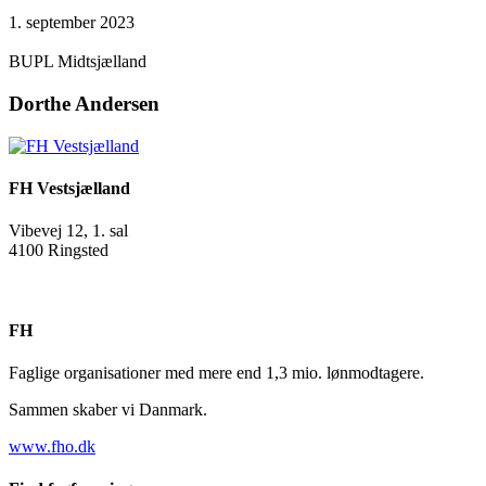
1. september 2023
Facebook
Twitter
LinkedIn
Email
BUPL Midtsjælland
Dorthe Andersen
FH Vestsjælland
Vibevej 12, 1. sal
4100 Ringsted
FH
Faglige organisationer med mere end 1,3 mio. lønmodtagere.
Sammen skaber vi Danmark.
www.fho.dk